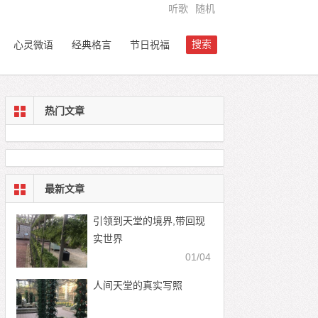
听歌
随机
搜索
心灵微语
经典格言
节日祝福
热门文章
最新文章
引领到天堂的境界,带回现
实世界
01/04
人间天堂的真实写照