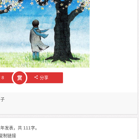
赞
8
分享
赏
句子
年发表，共 111字。
复制链接