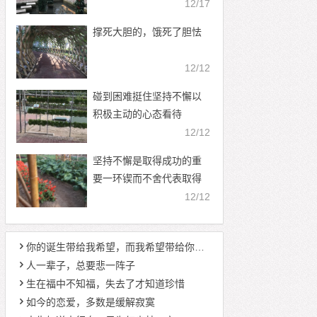
12/17
撑死大胆的，饿死了胆怯
12/12
碰到困难挺住坚持不懈以
积极主动的心态看待
12/12
坚持不懈是取得成功的重
要一环锲而不舍代表取得
成功
12/12
你的诞生带给我希望，而我希望带给你幸福
人一辈子，总要悲一阵子
生在福中不知福，失去了才知道珍惜
如今的恋爱，多数是缓解寂寞