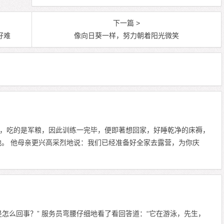
下一篇 >
好难
像向日葵一样，努力朝着阳光微笑
，吃的是军粮，因此训练一完毕，便即著想回家，好睡乾净的床褥，
他。 他母亲更兴高采烈地说：我们已经准备好全家去露营，为你庆
怎么回事？” 服务员弯腰仔细地看了看回答道：“它在游泳，先生，