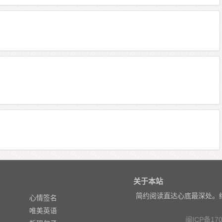
关于本站
简约阅读直达心底最深处。
心情签名
唯美英语
闽ICP备170