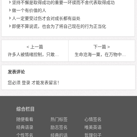
坚持不懈是取得成功的重要一环锲而不舍代表取得成功
做一个有价值的人
人一定要受过伤才会对成长都有益处
即便不算说谎，也会为了将自己现在的行为正当化
< 上一篇
下一篇 >
许多人被情绪控制，只敢抓住而不敢放弃
生命沧海一粟，在万物中脆弱瞬间即逝为最
发表评论
您必须
登录
才能发表留言！
综合栏目
随便看看
热门标签
心情签名
经典语录
励志签名
唯美英语
个性签名
经典的话
哲理句子