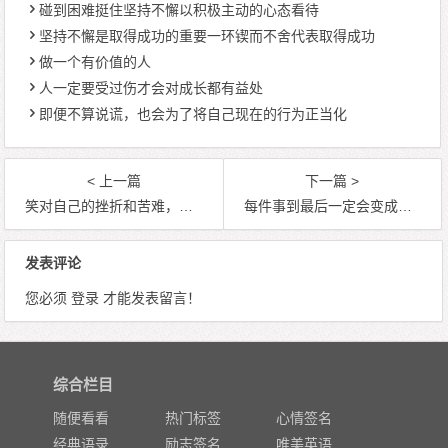
碰到困难挺住坚持不懈以积极主动的心态看待
坚持不懈是取得成功的重要一环锲而不舍代表取得成功
做一个有价值的人
人一定要受过伤才会对成长都有益处
即便不算说谎，也会为了将自己现在的行为正当化
< 上一篇
下一篇 >
笑对自己的挫折和苦难，去做，去努力，去争取成功
每件事到最后一定会变成一件好事，只要你能够走到最后
发表评论
您必须
登录
才能发表留言！
综合栏目
随便看看
热门标签
心情签名
经典语录
励志签名
唯美英语