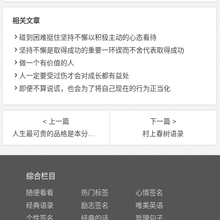
相关文章
碰到困难挺住坚持不懈以积极主动的心态看待
坚持不懈是取得成功的重要一环锲而不舍代表取得成功
做一个有价值的人
人一定要受过伤才会对成长都有益处
即便不算说谎，也会为了将自己现在的行为正当化
< 上一篇
下一篇 >
人生最可贵的品格是本分自然地日子
村上春树语录
综合栏目
随便看看
热门标签
心情签名
经典语录
励志签名
唯美英语
个性签名
经典的话
哲理句子