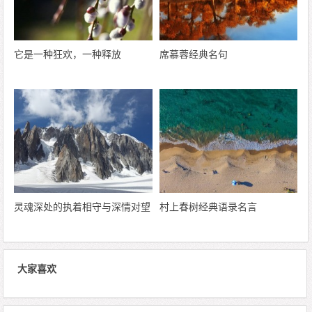
它是一种狂欢，一种释放
席慕蓉经典名句
灵魂深处的执着相守与深情对望
村上春树经典语录名言
大家喜欢