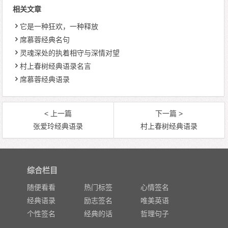
相关文章
它是一种狂欢，一种释放
席慕蓉经典名句
灵魂深处的执着相守与深情对望
村上春树经典语录名言
席慕蓉经典语录
< 上一篇
下一篇 >
张爱玲经典语录
村上春树经典语录
综合栏目
随便看看
热门标签
心情签名
经典语录
励志签名
唯美英语
个性签名
经典的话
哲理句子