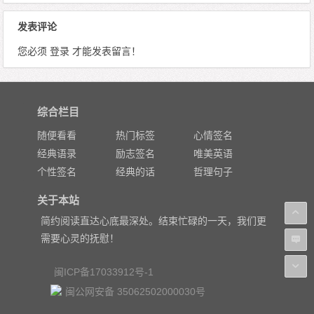
发表评论
您必须
登录
才能发表留言！
综合栏目
随便看看
热门标签
心情签名
经典语录
励志签名
唯美英语
个性签名
经典的话
哲理句子
关于本站
简约阅读直达心底最深处。结束忙碌的一天，我们更
需要心灵的抚慰！
闽ICP备17033912号-1
闽公网安备 35062502000030号