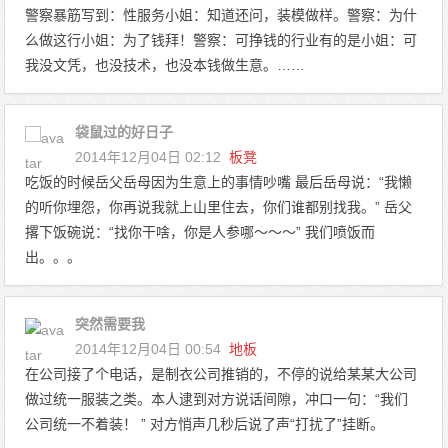
警察暴筋写到：性服务小姐：知道还问，装模做样。警察：为什
么做这行小姐：为了钱拜！警察：可挣钱的行业有的是小姐：可
我没文凭，也没技术，也没本钱做生意。……
袋鼠过的好日子
2014年12月04日 02:12
板凳
吃饭的时候岳父岳母因为生意上的事情吵嘴 最后岳母说：“我懒
的听你埋怨，你再说我就上山里住去，你们谁都别找我。” 岳父
撂下饭碗说：“找你干啥，你是人参哪～～～” 我们喷饭而
出。。。
突然需要我
2014年12月04日 00:54
地板
在公司接了个电话，是制衣公司推销的，不停的说给某某大公司
做过统一服装之类。本人逮到对方说话间隙，冲口一句：“我们
公司统一不着装！ ” 对方悄声几秒后说了声“打扰了”挂断。