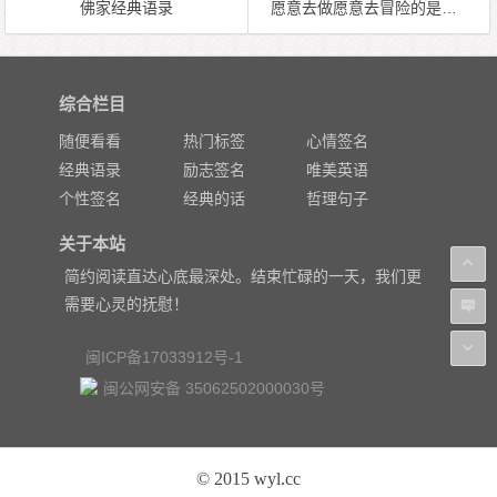
佛家经典语录
愿意去做愿意去冒险的是走得最远
综合栏目
随便看看
热门标签
心情签名
经典语录
励志签名
唯美英语
个性签名
经典的话
哲理句子
关于本站
简约阅读直达心底最深处。结束忙碌的一天，我们更
需要心灵的抚慰！
闽ICP备17033912号-1
闽公网安备 35062502000030号
© 2015 wyl.cc