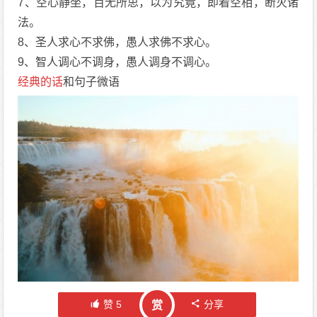
7、空心静坐，百无所思，以为究竟，即着空相，断灭诸
法。
8、圣人求心不求佛，愚人求佛不求心。
9、智人调心不调身，愚人调身不调心。
经典的话
和句子微语
赞
5
分享
赏