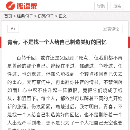
导航
搜索
首页
>
经典句子
>
伤感句子
> 正文
A+
发表评论
青春，不是找一个人给自己制造美好的回忆
百转千回，或许还是又回到了原点， 但我们都不再
是曾经的那个自己。曾经在乎过，郁结过，争吵过，任
性过，也沉默过，但都总能找到一个转点找回自己失去
的重心。无可奈何中，再重翻你往昔的情书，不禁泪落
如雨！心中忍不住升起一阵愤恨，竟把它们烧成了纸
灰，和泪吞下。每个人，都依然可以踩着不同的点开始
新的旅程。伤痕累累，痛楚过后，我才明白。青春，不
是找一个人给自己制造美好的回忆，也不是期盼着一个
人出现牵手到老，更不是只为了一个人把自己天空也要