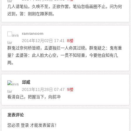
几人请笔仙，久唤不至，正欲作罢，笔仙忽临画圈不止。问为何
迟到，答：刚刚在蹲茅厕。
ranrancom
2014年12月02日 17:41
8楼
群鬼过奈何桥皆顺，孟婆独拦一人命其过磅。群鬼疑之：鬼有重
量？孟婆答：此人脸大心空，一贯不知轻重，今要他自知有几
两。
邱威
2013年11月28日 07:47
9楼
看清自己，把握当下，向前冲
发表评论
您必须
登录
才能发表留言！