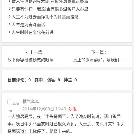
做人生道路的算术题,看窗外风景抵达终点
只要有你在一起,就会有很多温暖涌入心里
人生不为过去而挣扎不为怀念而挂念
人生是为奋斗而活
人生时时在变化在前进
< 上一篇
下一篇 >
放下你容易被诱惑的眼睛，听从自己的内心
真正的岁月静好，是我们拥有一颗宽容的心。
目前评论：9 其中：访客 9 博主 0
稚气么么
2014年12月03日 16:43
沙发
一人独居高层，夜半牛头马面至，告明晚亥时勾魂，请自备后
事。次日牛头马面亥时过已很久方到，人责之：怎么才来？牛头
马面喘道：电梯停了，爬楼上来的。