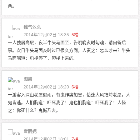
两。
稚气么么
2014年12月02日 18:35
5楼
一人独居高层，夜半牛头马面至，告明晚亥时勾魂，请自备后
事。次日牛头马面亥时过已很久方到，人责之：怎么才来？牛头
马面喘道：电梯停了，爬楼上来的。
图碧
2014年12月02日 18:20
6楼
一游客入深山老屋避雨，有鬼作势加害，恰逢大风摧垮老屋，人
鬼皆逃。人扪胸道：吓死我了！鬼也扪胸道：吓死我了！人怪
之：你死什么？鬼惭乃去。
雪荫妮
2014年12月02日 18:01
7楼