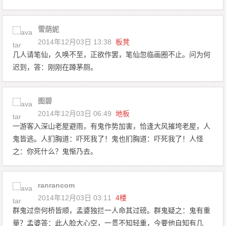
雪荫妮
2014年12月03日 13:38
板凳
几人请笔仙，久唤不至，正欲作罢，笔仙忽临画圈不止。问为何
迟到，答：刚刚在蹲茅厕。
图碧
2014年12月03日 06:49
地板
一游客入深山老屋避雨，有鬼作势加害，恰逢大风摧垮老屋，人
鬼皆逃。人扪胸道：吓死我了！鬼也扪胸道：吓死我了！人怪
之：你死什么？鬼惭乃去。
ranrancom
2014年12月03日 03:11
4楼
群鬼过奈何桥皆顺，孟婆独拦一人命其过磅。群鬼疑之：鬼有重
量？孟婆答：此人脸大心空，一贯不知轻重，今要他自知有几