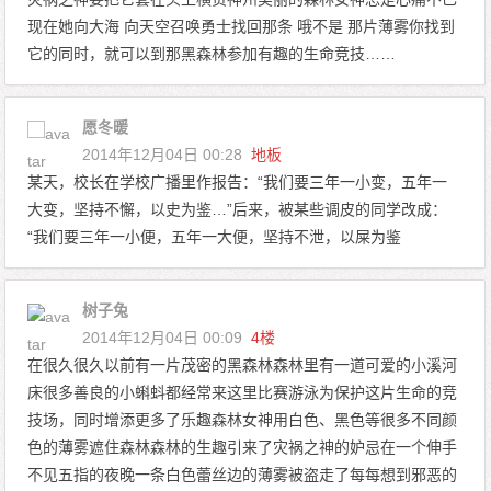
现在她向大海 向天空召唤勇士找回那条 哦不是 那片薄雾你找到
它的同时，就可以到那黑森林参加有趣的生命竞技……
愿冬暖
2014年12月04日 00:28
地板
某天，校长在学校广播里作报告：“我们要三年一小变，五年一
大变，坚持不懈，以史为鉴…”后来，被某些调皮的同学改成：
“我们要三年一小便，五年一大便，坚持不泄，以屎为鉴
树子兔
2014年12月04日 00:09
4楼
在很久很久以前有一片茂密的黑森林森林里有一道可爱的小溪河
床很多善良的小蝌蚪都经常来这里比赛游泳为保护这片生命的竞
技场，同时增添更多了乐趣森林女神用白色、黑色等很多不同颜
色的薄雾遮住森林森林的生趣引来了灾祸之神的妒忌在一个伸手
不见五指的夜晚一条白色蕾丝边的薄雾被盗走了每每想到邪恶的