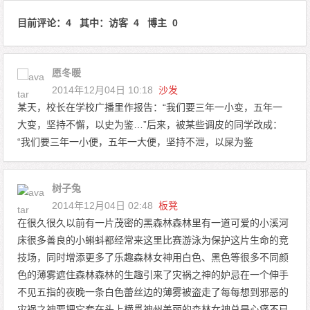
目前评论：4 其中：访客 4 博主 0
愿冬暖
2014年12月04日 10:18
沙发
某天，校长在学校广播里作报告：“我们要三年一小变，五年一
大变，坚持不懈，以史为鉴…”后来，被某些调皮的同学改成：
“我们要三年一小便，五年一大便，坚持不泄，以屎为鉴
树子兔
2014年12月04日 02:48
板凳
在很久很久以前有一片茂密的黑森林森林里有一道可爱的小溪河
床很多善良的小蝌蚪都经常来这里比赛游泳为保护这片生命的竞
技场，同时增添更多了乐趣森林女神用白色、黑色等很多不同颜
色的薄雾遮住森林森林的生趣引来了灾祸之神的妒忌在一个伸手
不见五指的夜晚一条白色蕾丝边的薄雾被盗走了每每想到邪恶的
灾祸之神要把它套在头上横贯神州美丽的森林女神总是心痛不已