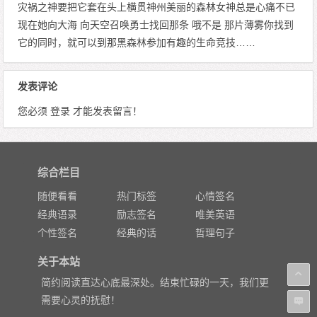
灾祸之神要把它套在头上横贯神州美丽的森林女神总是心痛不已
现在她向大海 向天空召唤勇士找回那条 哦不是 那片薄雾你找到
它的同时，就可以到那黑森林参加有趣的生命竞技……
发表评论
您必须
登录
才能发表留言！
综合栏目
随便看看
热门标签
心情签名
经典语录
励志签名
唯美英语
个性签名
经典的话
哲理句子
关于本站
简约阅读直达心底最深处。结束忙碌的一天，我们更
需要心灵的抚慰！