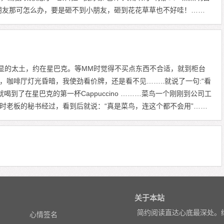
朋友那可怎么办，要是砸不到小朋友，砸到花花草草也不好哇！……
显的太土，约在星巴克。等MM时觉得不买点东西不合适，就到柜台
咖啡厅灯光昏暗，我使劲看价牌，还是看不见……..就说了一句:“看
就喝到了在星巴克的第一杯Cappuccino ………菜鸟一个刚刚到公司工
时老板的秘书经过，看到后就说：“真是菜鸟，连这个都不会用”……
关于本站
简约阅读直达心底最深处。
心情签名