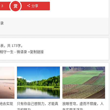
赞
3
分享
赏
语录
，共 173字。
守一生 - 微语录
+复制链接
地去实现
只有你自己想努力，才能真
放眼苍穹，虚而不颓废，人
正的努力
生实而不浮华