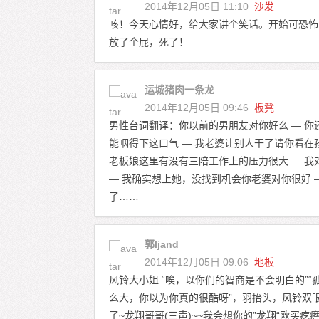
2014年12月05日 11:10
沙发
咳！今天心情好，给大家讲个笑话。开始可恐怖
放了个屁，死了！
运城猪肉一条龙
2014年12月05日 09:46
板凳
男性台词翻译：你以前的男朋友对你好么 — 你
能咽得下这口气 — 我老婆让别人干了请你看在
老板娘这里有没有三陪工作上的压力很大 — 我
— 我确实想上她，没找到机会你老婆对你很好 
了……
郭ljand
2014年12月05日 09:06
地板
风铃大小姐 “唉，以你们的智商是不会明白的”“
么大，你以为你真的很酷呀”，羽抬头，风铃双眼
了~龙翔哥哥(三声)~~我会想你的”龙翔“欧买疙瘩