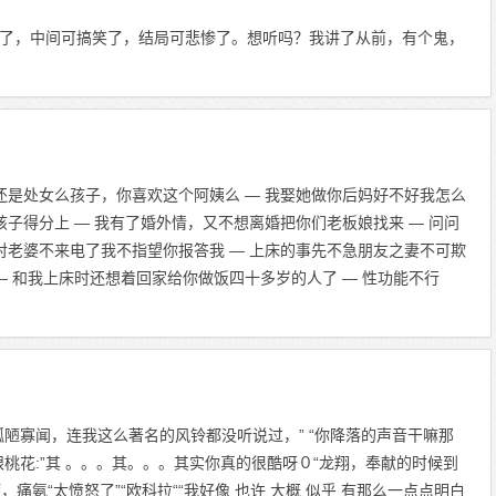
了，中间可搞笑了，结局可悲惨了。想听吗？我讲了从前，有个鬼，
还是处女么孩子，你喜欢这个阿姨么 — 我娶她做你后妈好不好我怎么
孩子得分上 — 我有了婚外情，又不想离婚把你们老板娘找来 — 问问
对老婆不来电了我不指望你报答我 — 上床的事先不急朋友之妻不可欺
— 和我上床时还想着回家给你做饭四十多岁的人了 — 性功能不行
孤陋寡闻，连我这么著名的风铃都没听说过，” “你降落的声音干嘛那
桃花:”其 。。。其。。。其实你真的很酷呀０“龙翔，奉献的时候到
，痛氨“太愤怒了”“欧科拉““我好像 也许 大概 似乎 有那么一点点明白