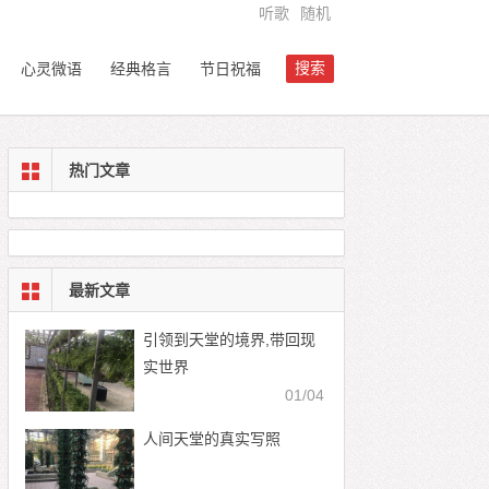
听歌
随机
搜索
心灵微语
经典格言
节日祝福
热门文章
最新文章
引领到天堂的境界,带回现
实世界
01/04
人间天堂的真实写照