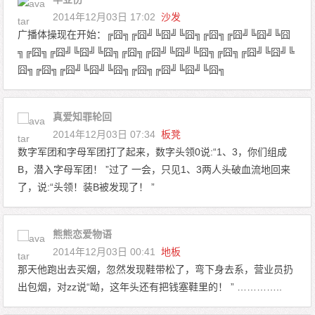
2014年12月03日 17:02
沙发
广播体操现在开始：╔囧╗╔囧╝╚囧╝╚囧╗╔囧╗╔囧╝╚囧╝╚囧
╗╔囧╗╔囧╝╚囧╝╚囧╗╔囧╗╔囧╝╚囧╝╚囧╗╔囧╗╔囧╝╚囧╝╚
囧╗╔囧╗╔囧╝╚囧╝╚囧╗╔囧╗╔囧╝╚囧╝╚囧╗
真爱知罪轮回
2014年12月03日 07:34
板凳
数字军团和字母军团打了起来，数字头领0说:“1、3，你们组成
B，潜入字母军团！ ”过了 一会，只见1、3两人头破血流地回来
了，说:“头领！装B被发现了！ ”
熊熊恋爱物语
2014年12月03日 00:41
地板
那天他跑出去买烟，忽然发现鞋带松了，弯下身去系，营业员扔
出包烟，对zz说“呦，这年头还有把钱塞鞋里的！ ” …………..