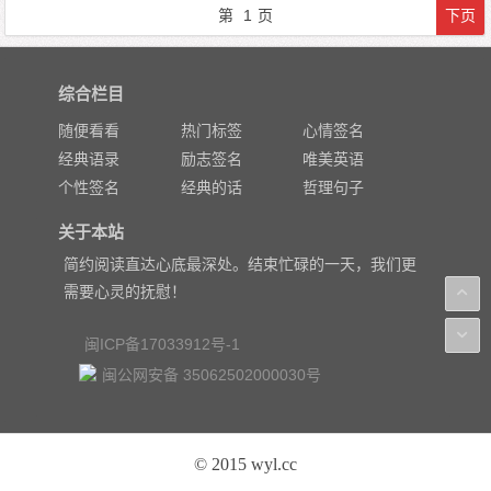
第
1
页
下页
综合栏目
随便看看
热门标签
心情签名
经典语录
励志签名
唯美英语
个性签名
经典的话
哲理句子
关于本站
简约阅读直达心底最深处。结束忙碌的一天，我们更
需要心灵的抚慰！
闽ICP备17033912号-1
闽公网安备 35062502000030号
© 2015 wyl.cc