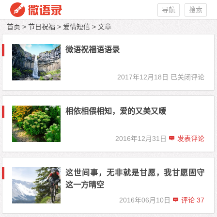
导航
搜索
首页
>
节日祝福
>
爱情短信
> 文章
微语祝福语语录
2017年12月18日
微语祝福语
已关闭评论
语录
相依相偎相知，爱的又美又暖
2016年12月31日
发表评论
这世间事，无非就是甘愿，我甘愿固守
这一方晴空
2016年06月10日
评论 37