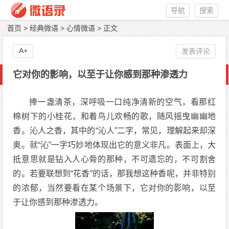
导航
搜索
首页
>
经典微语
>
心情微语
> 正文
A+
发表评论
它对你的影响，以至于让你感到那种渗透力
捧一盏清茶，深呼吸一口纯净清新的空气，看那红
棉树下的小桂花，和着鸟儿欢畅的歌，随风摇曳幽幽地
香。沁人之香，其中的“沁人”二字，常见，理解起来却深
奥。就“沁”一字巧妙地体现出它的意义非凡。表面上，大
抵意思就是钻入人心骨的那种，不可遗忘的，不可割舍
的。若要联想到“花香”的话，那我想这种香呢，并非特别
的浓郁，当然要看在某个场景下，它对你的影响，以至
于让你感到那种渗透力。