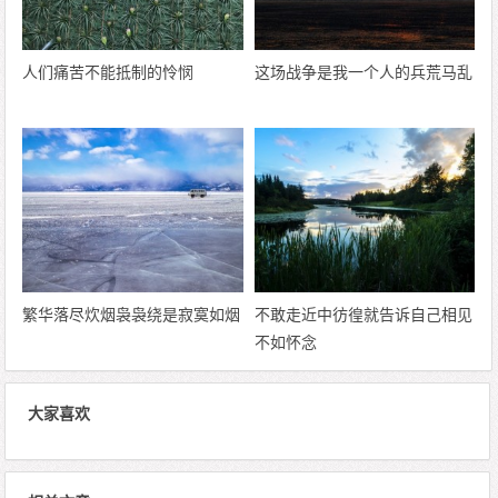
人们痛苦不能抵制的怜悯
这场战争是我一个人的兵荒马乱
繁华落尽炊烟袅袅绕是寂寞如烟
不敢走近中彷徨就告诉自己相见
不如怀念
大家喜欢