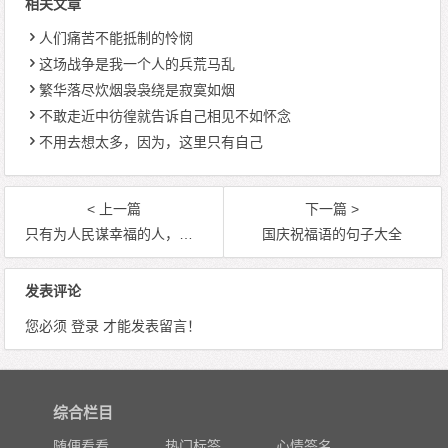
相关文章
人们痛苦不能抵制的怜悯
这场战争是我一个人的兵荒马乱
繁华落尽炊烟袅袅绕是寂寞如烟
不敢走近中彷徨就告诉自己相见不如怀念
不用去想太多，因为，这里只有自己
< 上一篇
下一篇 >
只有为人民谋幸福的人，才是最最幸福的人
国庆祝福语的句子大全
发表评论
您必须
登录
才能发表留言！
综合栏目
随便看看
热门标签
心情签名