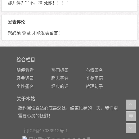
那儿停？” “不，撞 死她！！！ ”
发表评论
您必须
登录
才能发表留言！
综合栏目
随便看看
热门标签
心情签名
经典语录
励志签名
唯美英语
个性签名
经典的话
哲理句子
关于本站
简约阅读直达心底最深处。结束忙碌的一天，我们更
需要心灵的抚慰！
闽ICP备17033912号-1