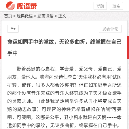
导航
搜索
首页
>
经典微语
>
励志微语
> 正文
A+
发表评论
命运如同手中的掌纹，无论多曲折，终掌握在自己
手中
带着感恩的心启程，学会爱，爱父母，爱自己，爱
朋友，爱他人。脑海闪现诗仙李白“天生我材必有用”试图
扭转，或许，很多人都会冷笑吧？但正如东野圭吾所述
的那个没有音乐天赋的音乐人终究成为了天才级女歌手
的灵魂之师。（此处我是想列举许多从丑小鸭变成白天
鹅的励志故事）可理智的神经元举着旗帜在呐喊“可笑
吧，可笑吧，这哪是公平，丑小鸭本就是白天鹅••••••命
运如同手中的掌纹，无论多曲折，终掌握在自己手中。