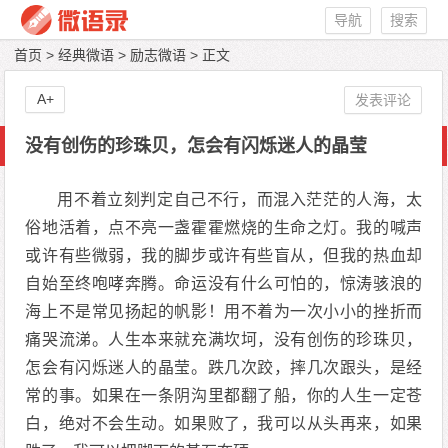
导航
搜索
首页
>
经典微语
>
励志微语
> 正文
A+
发表评论
没有创伤的珍珠贝，怎会有闪烁迷人的晶莹
用不着立刻判定自己不行，而混入茫茫的人海，太
俗地活着，点不亮一盏霍霍燃烧的生命之灯。我的喊声
或许有些微弱，我的脚步或许有些盲从，但我的热血却
自始至终咆哮奔腾。命运没有什么可怕的，惊涛骇浪的
海上不是常见扬起的帆影！用不着为一次小小的挫折而
痛哭流涕。人生本来就充满坎坷，没有创伤的珍珠贝，
怎会有闪烁迷人的晶莹。跌几次跤，摔几次跟头，是经
常的事。如果在一条阴沟里都翻了船，你的人生一定苍
白，绝对不会生动。如果败了，我可以从头再来，如果