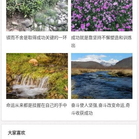
锲而不舍是取得成功关键的一环
成功就是靠坚持不懈塑造和训炼
出
命运从来都是挂握在自己的手中
奋斗使人坚强,奋斗改变命运,奇
斗收获成功
大家喜欢