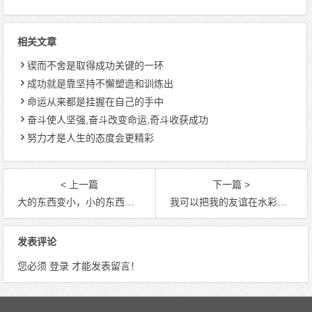
相关文章
锲而不舍是取得成功关键的一环
成功就是靠坚持不懈塑造和训炼出
命运从来都是挂握在自己的手中
奋斗使人坚强,奋斗改变命运,奇斗收获成功
努力才是人生的态度会更精彩
< 上一篇
下一篇 >
大的东西变小，小的东西也会变大
我可以把我的友谊在水彩画幅创作的光彩熠熠,衷情中义
发表评论
您必须
登录
才能发表留言！