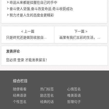
命运从来都是挂握在自己的手中
奋斗使人坚强,奋斗改变命运,奇斗收获成功
努力才是人生的态度会更精彩
< 上一篇
下一篇 >
只是终究还是做到收放自如，懂得取舍
画里有我们五彩的生活，记录了难忘的岁月
发表评论
您必须
登录
才能发表留言！
综合栏目
随便看看
热门标签
心情签名
经典语录
励志签名
唯美英语
个性签名
经典的话
哲理句子