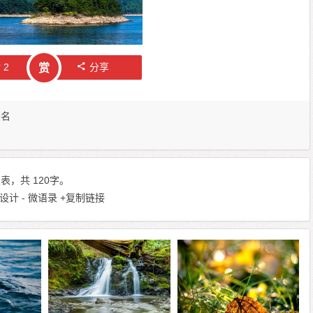
赞
2
分享
赏
签名
，共 120字。
计 - 微语录
+复制链接