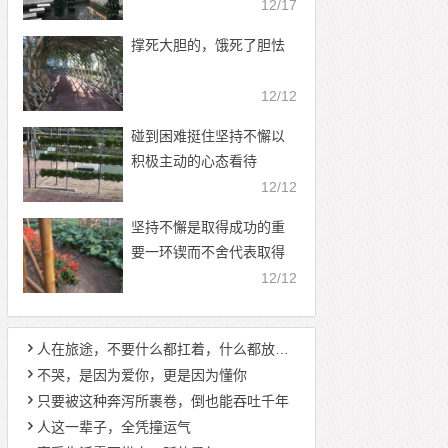
12/17
撑死大胆的，饿死了胆怯
12/12
碰到困难挺住坚持不懈以
积极主动的心态看待
12/12
坚持不懈是取得成功的重
要一环锲而不舍代表取得
成功
12/12
人在旅途，不要什么都扛着，什么都放不下
不哭，是因为爱你，更是因为懂你
只要被这种奔泻所裹卷，倒也能吞吐千年
人这一辈子，全凭撞运气