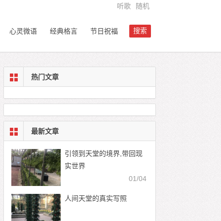
听歌
随机
搜索
心灵微语
经典格言
节日祝福
热门文章
最新文章
引领到天堂的境界,带回现
实世界
01/04
人间天堂的真实写照