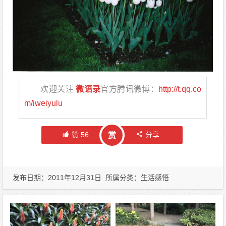
欢迎关注
微语录
官方腾讯微博：
http://t.qq.co
m/iweiyulu
赞
56
分享
赏
发布日期：2011年12月31日 所属分类：
生活感悟