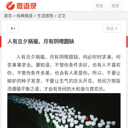
导航
搜索
首页
>
经典微语
>
生活感悟
> 正文
A+
评论 3
人有旦夕祸福，月有阴晴圆缺
人有旦夕祸福，月有阴晴圆缺，何必时时求满，何
苦事事求全。要知道，不管你条件多好，也有人不喜欢
你，不管你条件多差，也会有人来爱你。所以，不要让
嫉妒的种子发芽，不要让生气的念头开花，世间万物皆
须遵循平衡之道，才会有世间的大和谐与真欢乐。