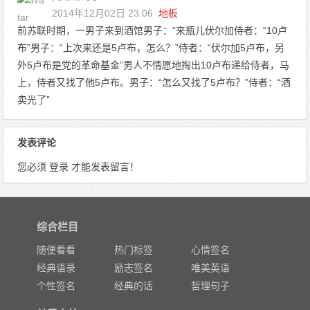
2014年12月02日 23:06
地板
前苏联时期，一男子来到酒馆男子：“来瓶儿伏尔加侍者：“10卢
布”男子：“上次来还是5卢布，怎么？”侍者：“伏尔加5卢布，另
外5卢布是党的革命基金”男人不情愿地掏出10卢布递给侍者，马
上，侍者又找了他5卢布。男子：“怎么又找了5卢布？”侍者：“酒
卖光了”
发表评论
您必须
登录
才能发表留言！
综合栏目
随便看看
热门标签
心情签名
经典语录
励志签名
唯美英语
个性签名
经典的话
哲理句子