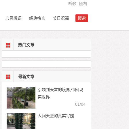
听歌
随机
搜索
心灵微语
经典格言
节日祝福
热门文章
最新文章
引领到天堂的境界,带回现
实世界
01/04
人间天堂的真实写照