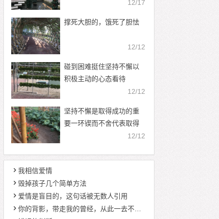
12/17
撑死大胆的，饿死了胆怯
12/12
碰到困难挺住坚持不懈以
积极主动的心态看待
12/12
坚持不懈是取得成功的重
要一环锲而不舍代表取得
成功
12/12
我相信爱情
毁掉孩子几个简单方法
爱情是盲目的，这句话被无数人引用
你的背影，带走我的曾经，从此一去不回，留下的，永远都只有梦与现实的交错