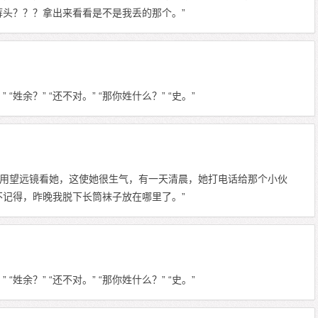
裤头？？？拿出来看看是不是我丢的那个。”
” “姓余？” “还不对。” “那你姓什么？” “史。”
用望远镜看她，这使她很生气，有一天清晨，她打电话给那个小伙
不记得，昨晚我脱下长筒袜子放在哪里了。”
” “姓余？” “还不对。” “那你姓什么？” “史。”