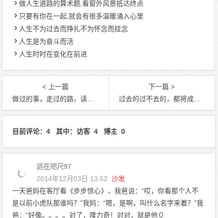
做人生道路的算术题,看窗外风景抵达终点
只要有你在一起,就会有很多温暖涌入心里
人生不为过去而挣扎不为怀念而挂念
人生是为奋斗而活
人生时时在变化在前进
< 上一篇
下一篇 >
做过的事，走过的路，读过的书，都会影响你的言行举止
过去的过不去的，都将成为故事
目前评论：4 其中：访客 4 博主 0
远在咫尺97
2014年12月03日 13:52
沙发
一天爸妈在客厅看《步步惊心》，我爸说：“哎，你看那个人不
是以前小虎队那谁吗？”我妈：“嗯，是啊，叫什么名字来着？”我
爸：“好像。。。。对了，隆力奇！对对，就是他０