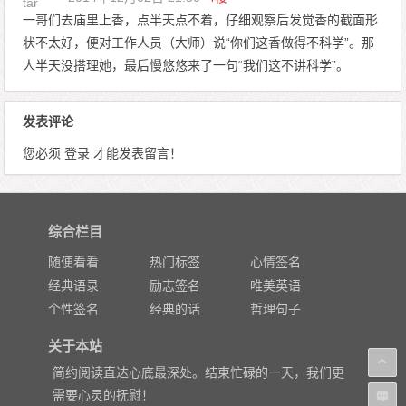
一哥们去庙里上香，点半天点不着，仔细观察后发觉香的截面形
状不太好，便对工作人员（大师）说“你们这香做得不科学”。那
人半天没搭理她，最后慢悠悠来了一句“我们这不讲科学”。
发表评论
您必须
登录
才能发表留言！
综合栏目
随便看看
热门标签
心情签名
经典语录
励志签名
唯美英语
个性签名
经典的话
哲理句子
关于本站
简约阅读直达心底最深处。结束忙碌的一天，我们更
需要心灵的抚慰！