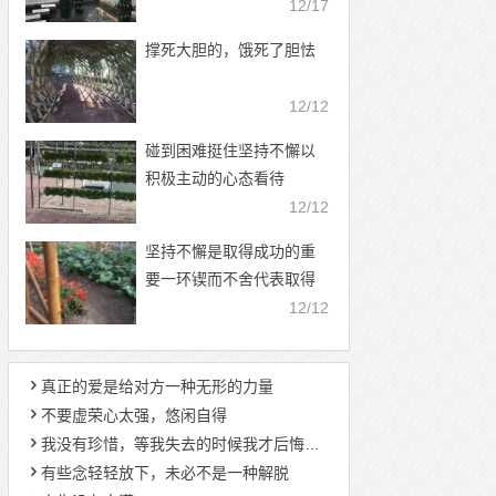
12/17
撑死大胆的，饿死了胆怯
12/12
碰到困难挺住坚持不懈以
积极主动的心态看待
12/12
坚持不懈是取得成功的重
要一环锲而不舍代表取得
成功
12/12
真正的爱是给对方一种无形的力量
不要虚荣心太强，悠闲自得
我没有珍惜，等我失去的时候我才后悔莫及
有些念轻轻放下，未必不是一种解脱