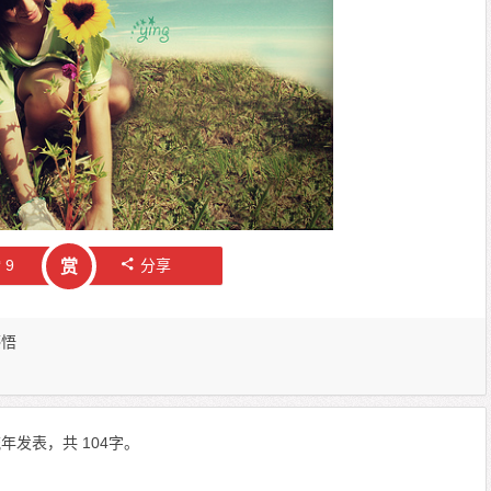
赞
9
分享
赏
感悟
年发表，共 104字。