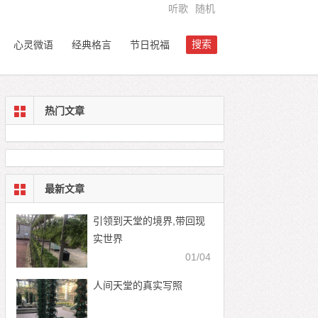
听歌
随机
搜索
心灵微语
经典格言
节日祝福
热门文章
最新文章
引领到天堂的境界,带回现
实世界
01/04
人间天堂的真实写照