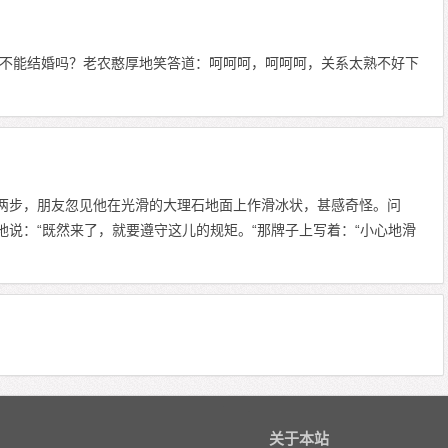
不能结婚吗？老农憨厚地笑答道：呵呵呵，呵呵呵，关系太熟不好下
两步，朋友忽见他在光滑的大理石地面上作滑冰状，甚感奇怪。问
地说：“既然来了，就要遵守这儿的规矩。“那牌子上写着：“小心地滑
关于本站