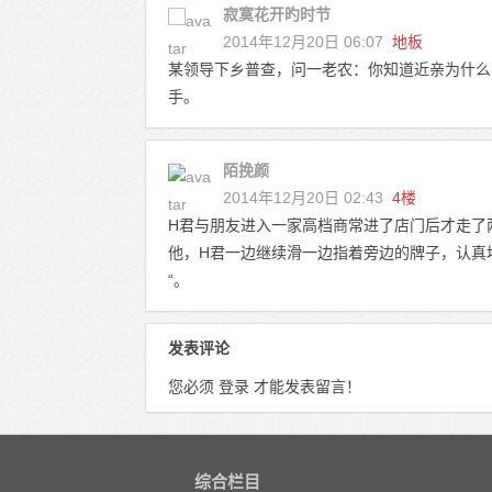
寂寞花开旳时节
2014年12月20日 06:07
地板
某领导下乡普查，问一老农：你知道近亲为什么
手。
陌挽颜
2014年12月20日 02:43
4楼
H君与朋友进入一家高档商常进了店门后才走了
他，H君一边继续滑一边指着旁边的牌子，认真
“。
发表评论
您必须
登录
才能发表留言！
综合栏目