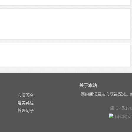
关于本站
简约阅读直达心底最深处。
心情签名
唯美英语
闽ICP备170
哲理句子
闽公网安备 