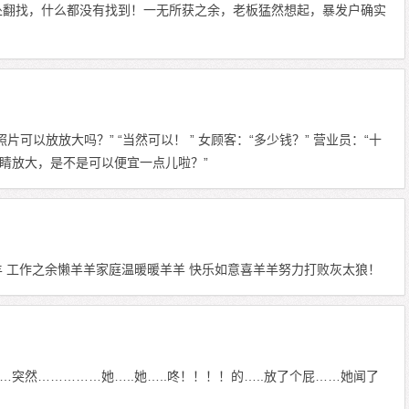
处翻找，什么都没有找到！一无所获之余，老板猛然想起，暴发户确实
可以放放大吗？” “当然可以！ ” 女顾客：“多少钱？” 营业员：“十
眼睛放大，是不是可以便宜一点儿啦？”
羊 工作之余懒羊羊家庭温暖暖羊羊 快乐如意喜羊羊努力打败灰太狼！
突然……………她…..她…..咚！！！！的…..放了个屁……她闻了