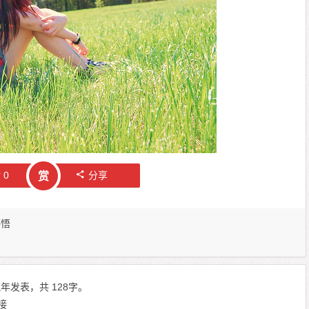
赞
0
分享
赏
感悟
年发表，共 128字。
接