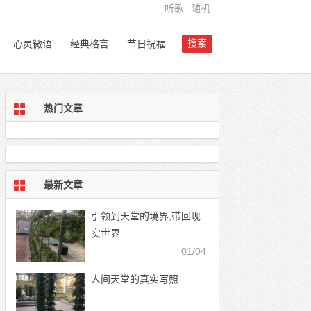
听歌
随机
搜索
心灵微语
经典格言
节日祝福
热门文章
最新文章
引领到天堂的境界,带回现
实世界
01/04
人间天堂的真实写照