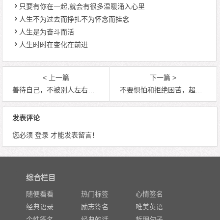
只要有你在一起,就会有很多温暖涌入心里
人生不为过去而挣扎不为怀念而挂念
人生是为奋斗而活
人生时时在变化在前进
< 上一篇
下一篇 >
善待自己，不被别人左右，也不去左右别人，自信、优雅
不要惧怕和拒绝困苦，超越困苦，就是生活的强者
发表评论
您必须
登录
才能发表留言！
综合栏目
随便看看
热门标签
心情签名
经典语录
励志签名
唯美英语
个性签名
经典的话
哲理句子