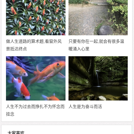
做人生道路的算术题,看窗外风
只要有你在一起,就会有很多温
景抵达终点
暖涌入心里
人生不为过去而挣扎不为怀念而
人生是为奋斗而活
挂念
大家喜欢