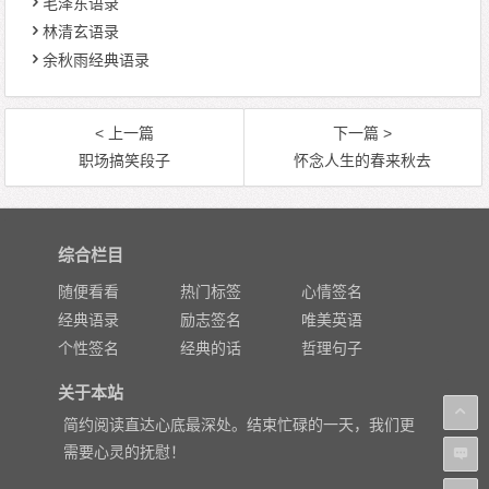
毛泽东语录
林清玄语录
余秋雨经典语录
< 上一篇
下一篇 >
职场搞笑段子
怀念人生的春来秋去
综合栏目
随便看看
热门标签
心情签名
经典语录
励志签名
唯美英语
个性签名
经典的话
哲理句子
关于本站
简约阅读直达心底最深处。结束忙碌的一天，我们更
需要心灵的抚慰！